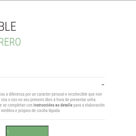
BLE
RERO
ou a diferenza por un carácter persoal e recoñecible que non
 riza o rizo no seu primeiro libro á hora de presentar unha
ue se completan con
instruccións ao detalle
para a elaboración
néditos e propios de cociña líquida.