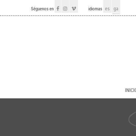
es
ga
Séguenos en
idiomas
INICI