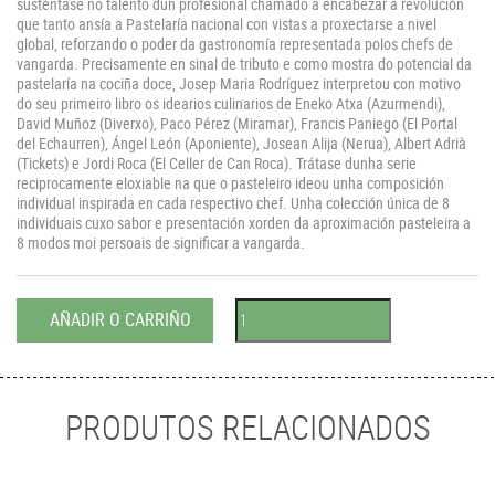
susténtase no talento dun profesional chamado a encabezar a revolución
que tanto ansía a Pastelaría nacional con vistas a proxectarse a nivel
global, reforzando o poder da gastronomía representada polos chefs de
vangarda. Precisamente en sinal de tributo e como mostra do potencial da
pastelaría na cociña doce, Josep Maria Rodríguez interpretou con motivo
do seu primeiro libro os idearios culinarios de Eneko Atxa (Azurmendi),
David Muñoz (Diverxo), Paco Pérez (Miramar), Francis Paniego (El Portal
del Echaurren), Ángel León (Aponiente), Josean Alija (Nerua), Albert Adrià
(Tickets) e Jordi Roca (El Celler de Can Roca). Trátase dunha serie
reciprocamente eloxiable na que o pasteleiro ideou unha composición
individual inspirada en cada respectivo chef. Unha colección única de 8
individuais cuxo sabor e presentación xorden da aproximación pasteleira a
8 modos moi persoais de significar a vangarda.
AÑADIR O CARRIÑO
PRODUTOS RELACIONADOS