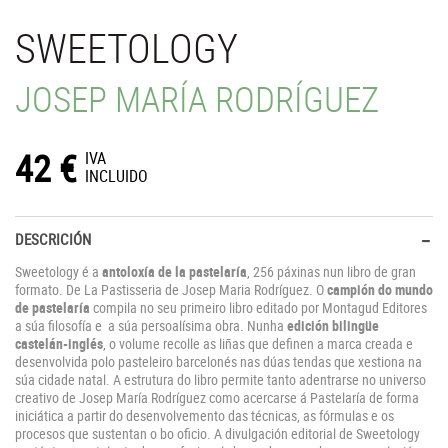
SWEETOLOGY
JOSEP MARÍA RODRÍGUEZ
42
€
IVA
INCLUIDO
DESCRICIÓN
Sweetology é a
antoloxía de la pastelaría
, 256 páxinas nun libro de gran
formato. De La Pastisseria de Josep Maria Rodríguez. O
campión do mundo
de pastelaría
compila no seu primeiro libro editado por Montagud Editores
a súa filosofía e a súa persoalísima obra. Nunha
edición bilingüe
castelán-inglés
, o volume recolle as liñas que definen a marca creada e
desenvolvida polo pasteleiro barcelonés nas dúas tendas que xestiona na
súa cidade natal. A estrutura do libro permite tanto adentrarse no universo
creativo de Josep María Rodríguez como acercarse á Pastelaría de forma
iniciática a partir do desenvolvemento das técnicas, as fórmulas e os
procesos que sustentan o bo oficio. A divulgación editorial de Sweetology