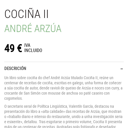
COCIÑA II
ANDRÉ ARZÚA
49
€
IVA
INCLUIDO
DESCRICIÓN
Un libro sobre cociña do chef André Arzúa titulado Cociña II, reúne un
centenar de receitas de cociña, escritas en galego, unha forma de coñecer
a súa cociña de autor, dende ravioli de queixo de Arzúa e noces con curry, a
crocante de San Simón con mousse de anchoa oo paté caseiro con
cogomelos.
O secretario xeral de Política Lingüística, Valentín García, destacou na
presentación do libro a «alta calidade» das receitas de Arzúa, que mostran
o «traballo diario e intenso do restaurante, unido a unha investigación seria
e esixente», detallou. Tras esgotarse o primeiro volume, Cociña II presenta
máis de un centenar de receitas, ilustradas polo fotógrafo e deseñador