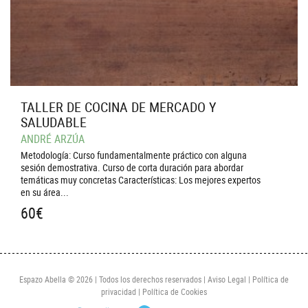
TALLER DE COCINA DE MERCADO Y
SALUDABLE
ANDRÉ ARZÚA
Metodología: Curso fundamentalmente práctico con alguna
sesión demostrativa. Curso de corta duración para abordar
temáticas muy concretas Características: Los mejores expertos
en su área...
60
€
Espazo Abella © 2026 | Todos los derechos reservados |
Aviso Legal
|
Política de
privacidad
|
Política de Cookies